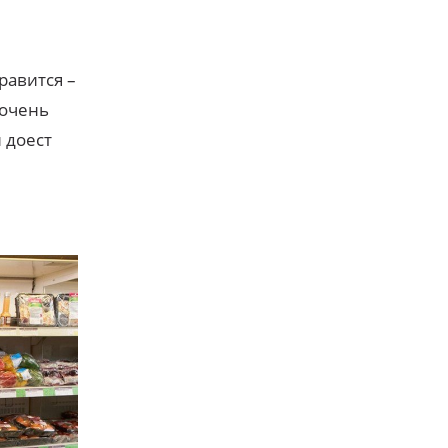
равится –
 очень
 доест