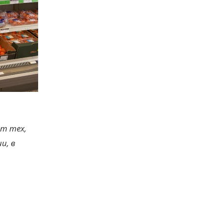
т тех,
и, в