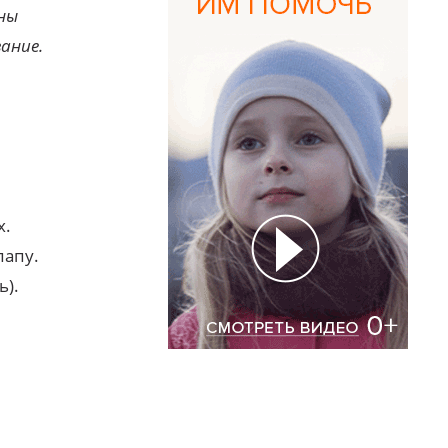
ны
зание.
х.
папу.
ь).