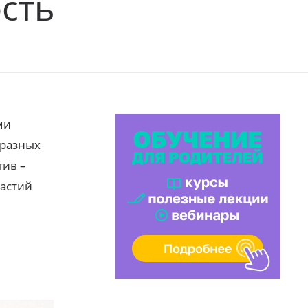
сть
ми
бразных
тив –
растий