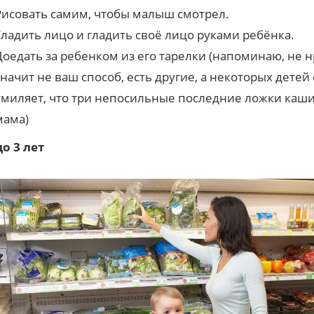
Рисовать самим, чтобы малыш смотрел.
Гладить лицо и гладить своё лицо руками ребёнка.
Доедать за ребенком из его тарелки (напоминаю, не н
значит не ваш способ, есть другие, а некоторых детей
умиляет, что три непосильные последние ложки каши
мама)
до 3 лет