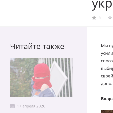
укр
5
Читайте также
Мы п
усили
спос
выбир
своей
допол
Возра
17 апреля 2026