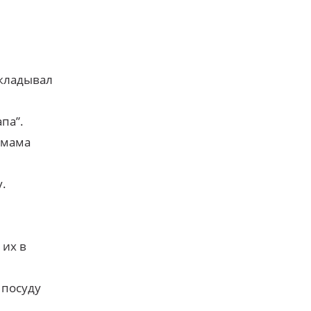
складывал
па”.
“мама
.
 их в
 посуду