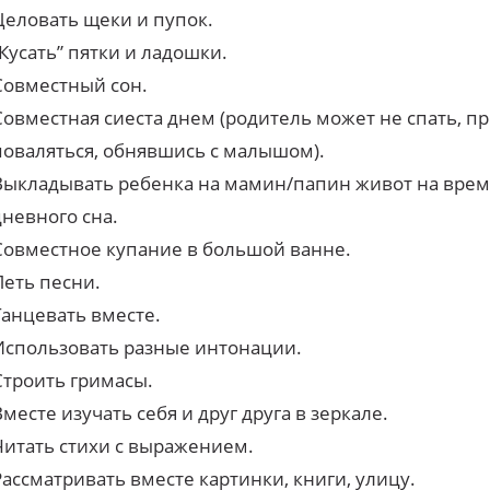
Целовать щеки и пупок.
“Кусать” пятки и ладошки.
Совместный сон.
Совместная сиеста днем (родитель может не спать, пр
поваляться, обнявшись с малышом).
Выкладывать ребенка на мамин/папин живот на врем
дневного сна.
Совместное купание в большой ванне.
Петь песни.
Танцевать вместе.
Использовать разные интонации.
Строить гримасы.
Вместе изучать себя и друг друга в зеркале.
Читать стихи с выражением.
Рассматривать вместе картинки, книги, улицу.