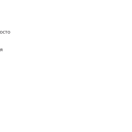
осто
я