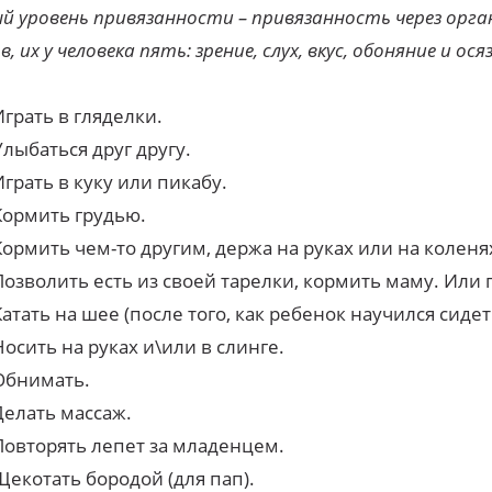
й уровень привязанности – привязанность через орга
, их у человека пять: зрение, слух, вкус, обоняние и ося
Играть в гляделки.
Улыбаться друг другу.
Играть в куку или пикабу.
Кормить грудью.
Кормить чем-то другим, держа на руках или на коленя
Позволить есть из своей тарелки, кормить маму. Или 
Катать на шее (после того, как ребенок научился сидет
Носить на руках и\или в слинге.
Обнимать.
Делать массаж.
Повторять лепет за младенцем.
Щекотать бородой (для пап).