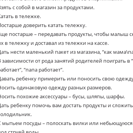
Взять с собой в магазин за продуктами.
Катать в тележке.
Постарше доверить катать тележку.
Еще постарше – передавать продукты, чтобы малыш 
их в тележку и доставал из тележки на кассе.
Дать нести маленький пакет из магазина, “как мама\па
В зависимости от рода занятий родителей поиграть в 
работает”, “папа работает”.
Давать ребенку примерить или поносить свою одежду
Носить одинаковую одежду разных размеров.
Носить похожие аксессуары – бусы, шляпы, шарфы.
Дать ребенку помочь вам достать продукты и сложить
холодильник.
С мытьем посуды – полоскать вилки или небьющуюся
под струей воды.