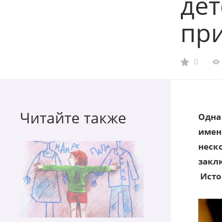
дет
пр
0
Читайте также
Одна
имен
неско
закл
Исто