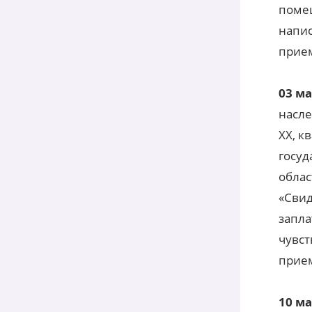
помещ
напис
прие
03 м
насле
ХХ, к
госуд
облас
«Свид
запла
чувст
прием
10 м