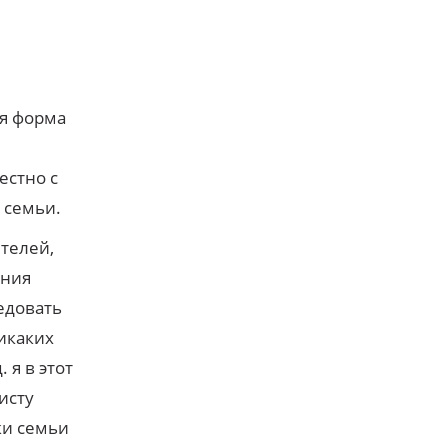
ья форма
естно с
 семьи.
телей,
ения
едовать
икаких
 я в этот
исту
ки семьи