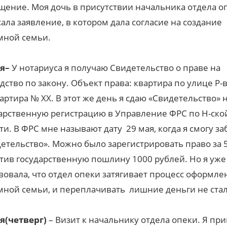
ение. Моя дочь в присутствии начальника отдела о
ала заявление, в котором дала согласие на создание
мной семьи.
ая
–
У нотариуса я получаю Свидетельство о праве на
дство по закону. Объект права: квартира по улице Р-
вартира № ХХ. В этот же день я сдаю «Свидетельство» 
арственную регистрацию в Управление ФРС по Н-ско
ти. В ФРС мне называют дату 29 мая, когда я смогу за
етельство». Можно было зарегистрировать право за 5
тив государственную пошлину 1000 рублей. Но я уже
вовала, что отдел опеки затягивает процесс оформле
ной семьи, и переплачивать лишние деньги не стал
ая
(четверг)
– Визит к начальнику отдела опеки. Я пр