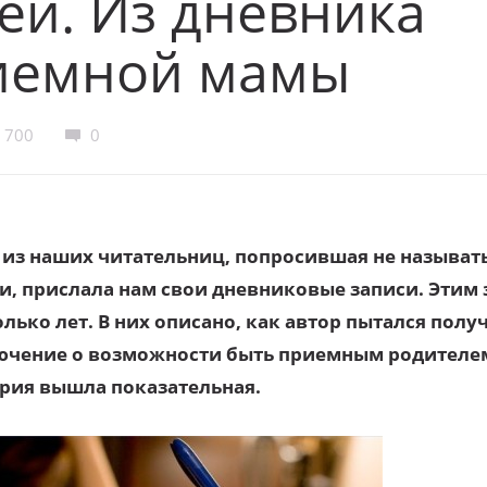
ей. Из дневника
иемной мамы
700
0
 из наших читательниц, попросившая не называть
и, прислала нам свои дневниковые записи. Этим
лько лет. В них описано, как автор пытался полу
ючение о возможности быть приемным родителе
рия вышла показательная.