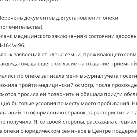
Перечень документов для установления опеки
(попечительства).
Бланк медицинского заключения о состоянии здоров
№164\у-96.
Бланк заявления от члена семьи, проживающего совм
кандидатом, дающего согласие на создание приемной
алист по опеке записала меня в журнал учета посети
ожила пройти медицинский осмотр, после прохожд
мотра просила ей позвонить и обещала придти обсл
но-бытовые условия по месту моего пребывания. Н
льтаций по оформлению справок, характеристик и т.д.
не получила. Я, со своей стороны, рассказала специал
а опеки о юридическом семинаре в Центре поддерж