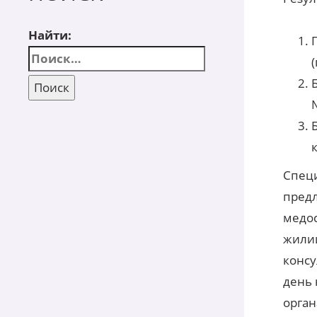
Найти:
Специ
предл
медос
жилищ
консу
день 
орган