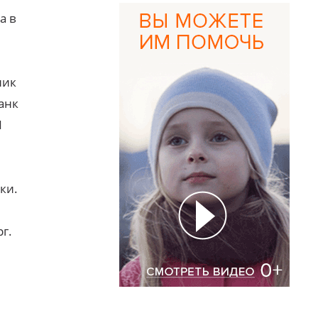
а в
ник
анк
Я
ки.
г.