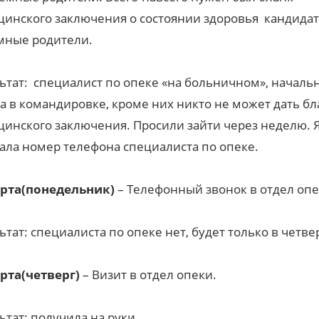
инского заключения о состоянии здоровья кандидат
мные родители.
ьтат: специалист по опеке «на больничном», началь
а в командировке, кроме них никто не может дать бл
инского заключения. Просили зайти через неделю. 
ала номер телефона специалиста по опеке.
арта
(понедельник)
– Телефонный звонок в отдел опе
ьтат: специалиста по опеке нет, будет только в четвер
арта
(четверг)
– Визит в отдел опеки.
ьтат: получила на руки