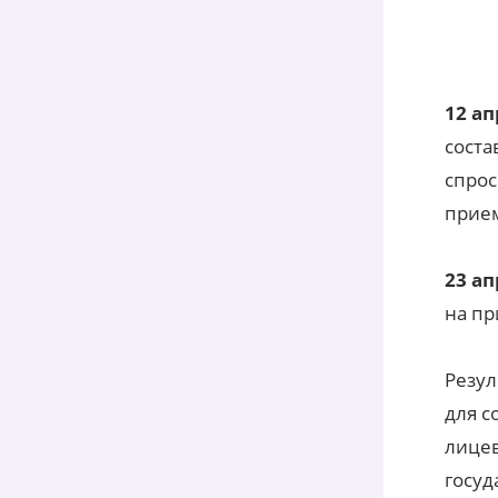
12 а
соста
спрос
прием
23 а
на пр
Резул
для с
лицев
госуд