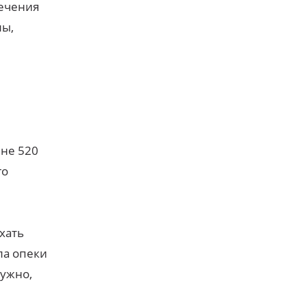
печения
лы,
не 520
го
хать
ла опеки
нужно,