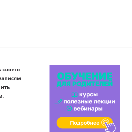
 своего
 записям
чить
м.