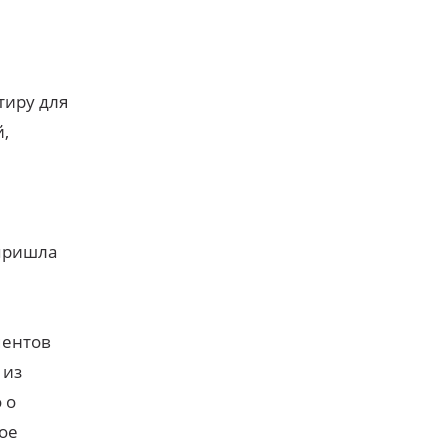
тиру для
,
 пришла
ментов
 из
 о
ое