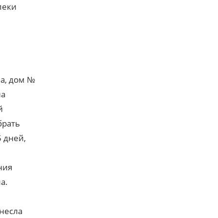
пеки
ва, дом №
на
й
брать
 дней,
ния
а.
инесла