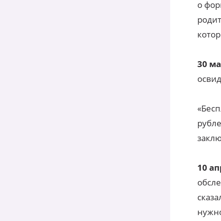
о фор
родит
котор
30 ма
освид
«Бесп
рубле
заклю
10 а
обсле
сказа
нужно