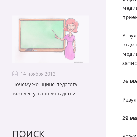
медиц
прие
Резул
отдел
медиц
запис
14 ноября 2012
26 м
Почему женщине-педагогу
тяжелее усыновлять детей
Резул
29 м
ПОИСК
Резул