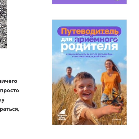
ничего
 просто
ку
раться,