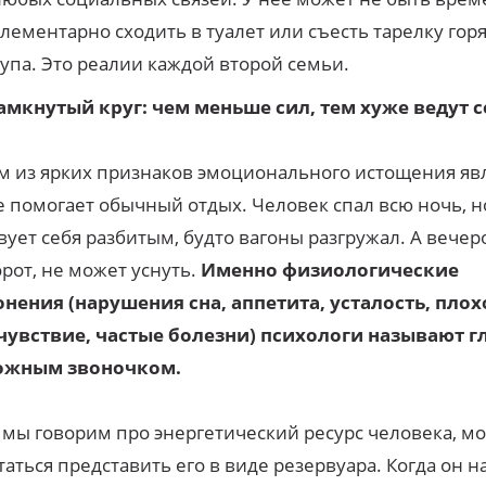
элементарно сходить в туалет или съесть тарелку гор
супа. Это реалии каждой второй семьи.
амкнутый круг: чем меньше сил, тем хуже ведут с
 из ярких признаков эмоционального истощения явл
е помогает обычный отдых. Человек спал всю ночь, н
вует себя разбитым, будто вагоны разгружал. А вечер
рот, не может уснуть.
Именно физиологические
нения (нарушения сна, аппетита, усталость, плох
чувствие, частые болезни) психологи называют 
ожным звоночком.
 мы говорим про энергетический ресурс человека, м
аться представить его в виде резервуара. Когда он н