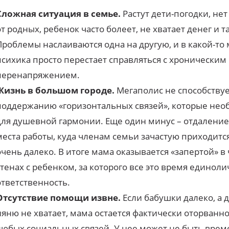
Сложная ситуация в семье.
Растут дети-погодки, не
от родных, ребенок часто болеет, не хватает денег и т
Проблемы наслаиваются одна на другую, и в какой-то
психика просто перестает справляться с хроническим
перенапряжением.
Жизнь в большом городе.
Мегаполис не способству
поддержанию «горизонтальных связей», которые не
для душевной гармонии. Еще один минус – отдаление
места работы, куда членам семьи зачастую приходитс
очень далеко. В итоге мама оказывается «запертой» в
стенах с ребенком, за которого все это время единоли
ответственность.
Отсутствие помощи извне.
Если бабушки далеко, а 
няню не хватает, мама остается фактически оторванно
любых социальных связей. У нее может не быть вре