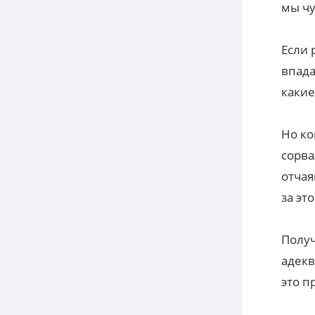
мы чу
Если 
впада
какие
Но ко
сорва
отчая
за это
Получ
адекв
это п