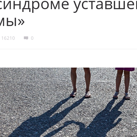
синдроме уставше
мы»
16210
0