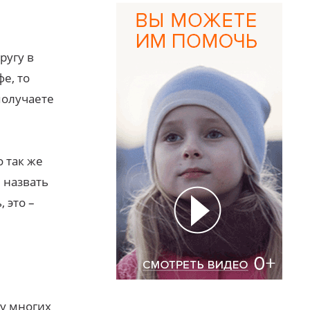
ругу в
е, то
получаете
 так же
 назвать
 это –
у многих