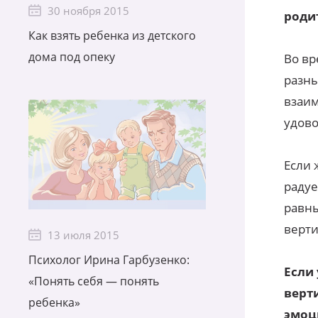
30 ноября 2015
роди
Как взять ребенка из детского
дома под опеку
Во вр
разны
взаим
удово
Если 
радуе
равны
верт
13 июля 2015
Психолог Ирина Гарбузенко:
Если
«Понять себя — понять
верт
ребенка»
эмоц