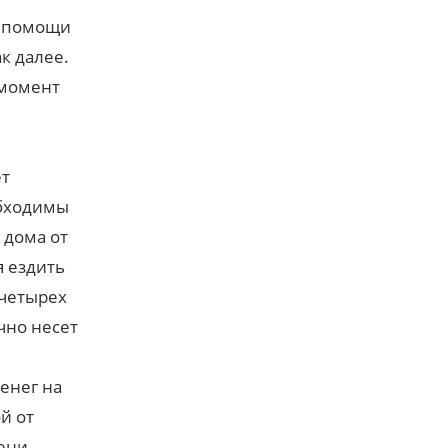
т помощи
ак далее.
 момент
ет
обходимы
 дома от
я ездить
 четырех
чно несет
денег на
й от
мени