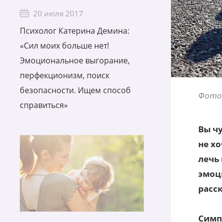
20 июля 2017
Психолог Катерина Демина:
«Сил моих больше нет!
Эмоциональное выгорание,
перфекционизм, поиск
безопасности. Ищем способ
Фото 
справиться»
Вы чу
не хо
лечь
эмоц
расс
Симп