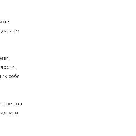
ы не
едлагаем
цепи
лости,
мих себя
ньше сил
дети, и