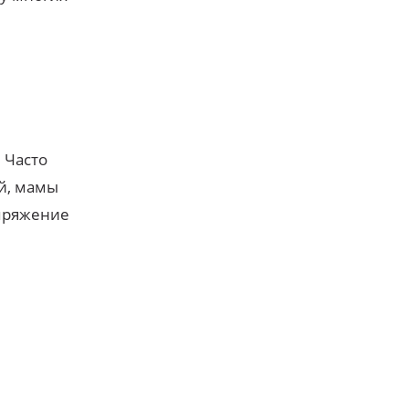
 Часто
ей, мамы
апряжение