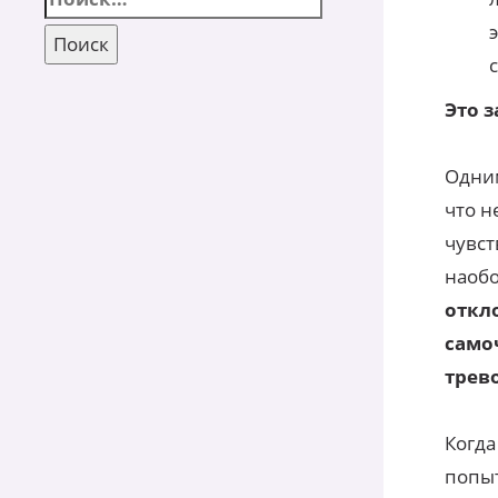
Это з
Одним
что н
чувст
наобо
откло
само
трев
Когда
попыт