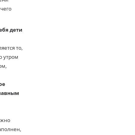
ячего
ебя дети
яется то,
о утром
ом,
ое
главным
ожно
аполнен,