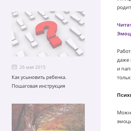
родит
Чита
Эмоц
Работ
даже 
26 мая 2015
и пап
тольк
Как усыновить ребенка.
Пошаговая инструкция
Псих
Можн
эмоц