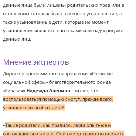
данные лица были лишены родительских прав или в
отношении которых было отменено усыновление, а
также усыновленные дети, которые на момент
усыновления являлись пасынками или падчерицами
данных лиц.
Мнение экспертов
Директор программного направления «Развитие
социальной сферы» благотворительного фонда
«Евразия»
Надежда Аленина
считает, что
воспользоваться помощью смогут, прежде всего,
усыновители особых детей
.
«
Такие родители, как правило, люди опытные и
состоявшиеся в жизни. Они смогут грамотно вложить