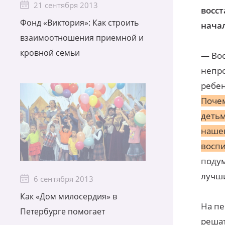
21 сентября 2013
восст
Фонд «Виктория»: Как строить
нача
взаимоотношения приемной и
кровной семьи
— Вос
непро
ребен
Поче
детьм
нашег
воспи
подум
лучши
6 сентября 2013
Как «Дом милосердия» в
На пе
Петербурге помогает
решат