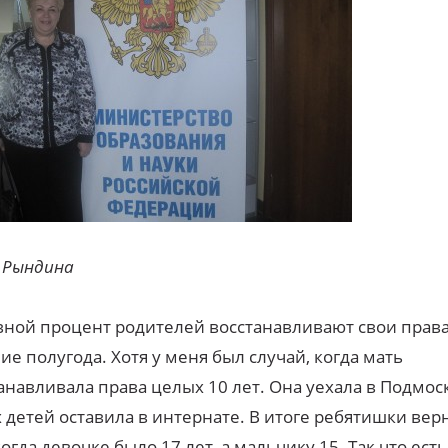
 Рындина
ной процент родителей восстанавливают свои права
ие полугода. Хотя у меня был случай, когда мать
анавливала права целых 10 лет. Она уехала в Подмос
 детей оставила в интернате. В итоге ребятишки вер
когда девочке было 17 лет, а мальчику 15. Так что ест