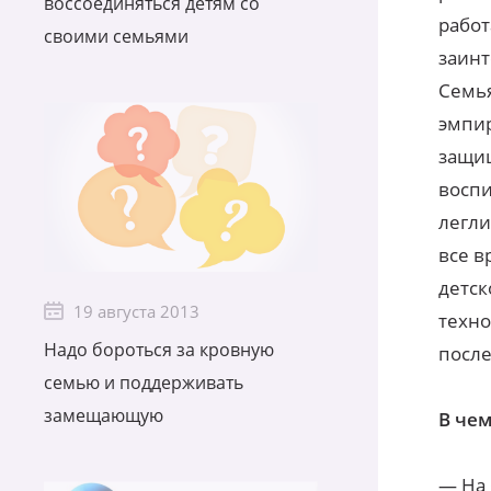
воссоединяться детям со
работ
своими семьями
заинт
Семья
эмпир
защищ
воспи
легли
все в
детск
19 августа 2013
техно
Надо бороться за кровную
после
семью и поддерживать
замещающую
В чем
— На 