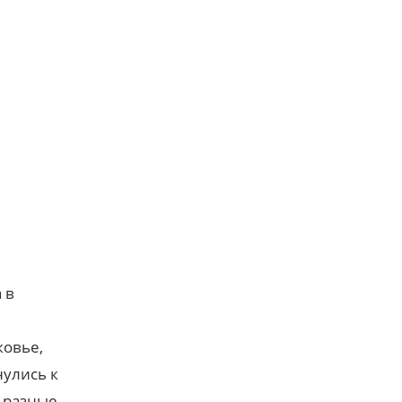
 в
ковье,
нулись к
ь разные