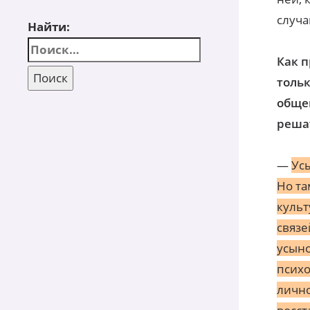
случа
Найти:
Как 
тольк
общен
реша
—
Ус
Но та
культ
связе
усыно
психо
лично