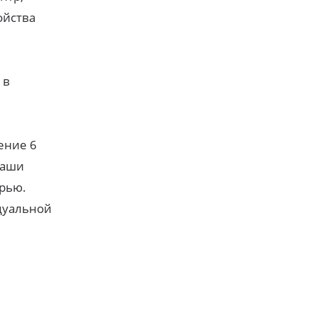
ойства
 в
ение 6
наши
ерью.
дуальной