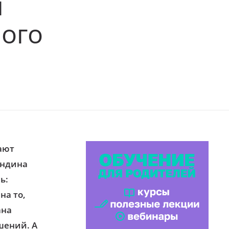
й
ого
нают
ындина
ь:
на то,
ана
шений. А