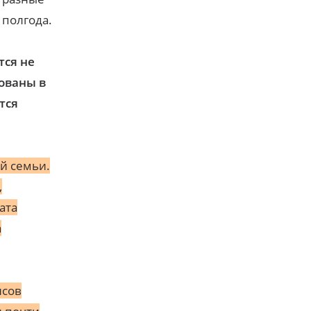
 полгода.
тся не
сованы в
тся
й семьи.
,
ата
а
нсов