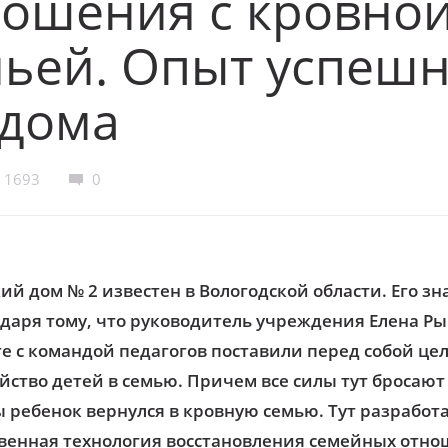
ношения с кровно
ьей. Опыт успешн
тдома
1693
0
ий дом № 2 известен в Вологодской области. Его з
одаря тому, что руководитель учреждения Елена Р
е с командой педагогов поставили перед собой цел
йство детей в семью. Причем все силы тут бросают 
 ребенок вернулся в кровную семью. Тут разработ
твенная технология восстановления семейныx отно