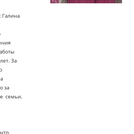
к Галина
ю
ения
работы
лет. За
о
ша
о за
ые семьи.
нтр,