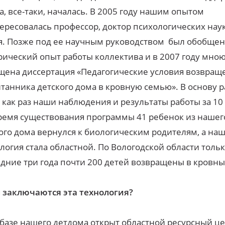
а, все-таки, началась. В 2005 году нашим опытом
ересовалась профессор, доктор психологических нау
. Позже под ее научным руководством был обобщен
ический опыт работы коллектива и в 2007 году мно
ена диссертация «Педагогические условия возвращ
танника детского дома в кровную семью». В основу 
 как раз наши наблюдения и результаты работы за 10 
ремя существования программы 41 ребенок из нашег
ого дома вернулся к биологическим родителям, а на
логия стала областной. По Вологодской области тольк
дние три года почти 200 детей возвращены в кровн
 заключаются эта технология?
базе нашего детдома открыт областной ресурсный це