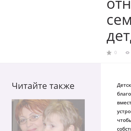
от
сем
де
0
Читайте также
Детск
благ
вмест
устро
чтобы
собс