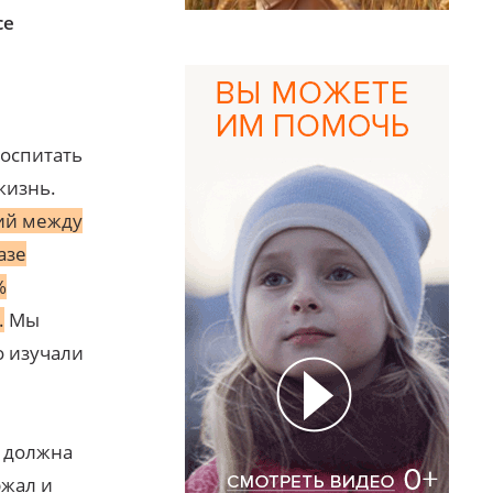
се
воспитать
жизнь.
ий между
азе
%
.
Мы
о изучали
и должна
ржал и