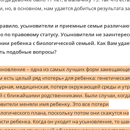
и, но, в основном, нам удается добиться результата за
правило, усыновители и приемные семьи различаю
о по правовому статусу. Усыновители не заинтере
ии ребенка с биологической семьей. Как Вам удае
ть подобные вопросы?
ыновление – одна из самых лучших форм замещающе
м есть целый ряд «потерь» для ребенка: генетическая
урная, медицинская, потеря окружающей среды и утр
й с ближайшими родственниками. Были случаи, когд
вители меняли имя ребенку. Это все потери
логического плана, поскольку потом они скажутся на
сти ребенка. Когда он уходит на усыновление, то ша