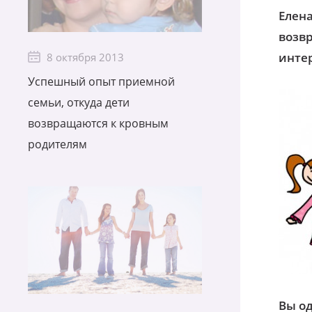
Елена
возвр
инте
8 октября 2013
Успешный опыт приемной
семьи, откуда дети
возвращаются к кровным
родителям
Вы од