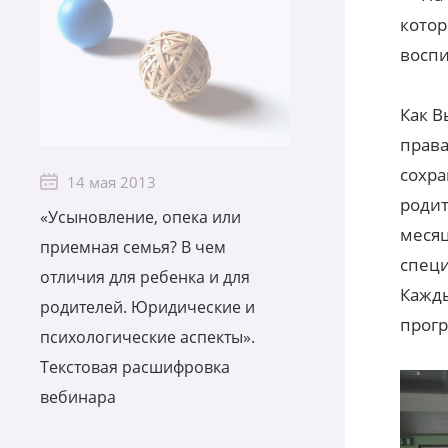
котор
воспи
Как В
права
сохра
14 мая 2013
родит
«Усыновление, опека или
месяц
приемная семья? В чем
специ
отличия для ребенка и для
Кажды
родителей. Юридические и
прог
психологические аспекты».
Текстовая расшифровка
вебинара