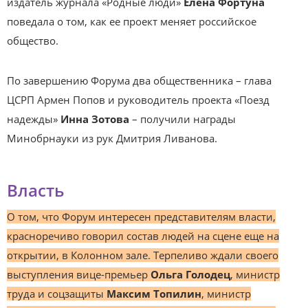
издатель журнала «Родные люди»
Елена Фортуна
поведала о том, как ее проект меняет российское
общество.
По завершению Форума два общественника – глава
ЦСРП Армен Попов и руководитель проекта «Поезд
надежды»
Инна Зотова
– получили награды
Минобрнауки из рук Дмитрия Ливанова.
Власть
О том, что Форум интересен представителям власти,
красноречиво говорил состав людей на сцене еще на
открытии, в Колонном зале. Терпеливо ждали своего
выступления вице-премьер
Ольга Голодец
, министр
труда и соцзащиты
Максим Топилин
, министр