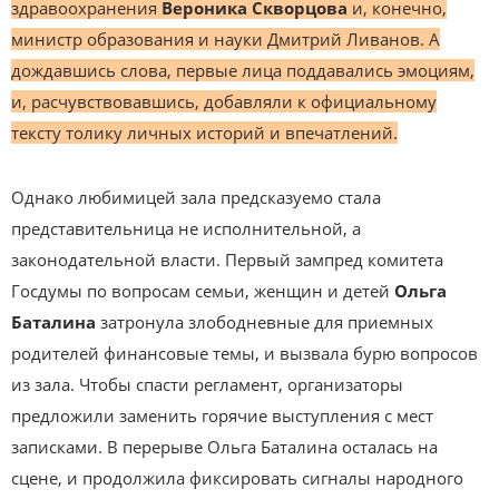
здравоохранения
Вероника Скворцова
и, конечно,
министр образования и науки Дмитрий Ливанов. А
дождавшись слова, первые лица поддавались эмоциям,
и, расчувствовавшись, добавляли к официальному
тексту толику личных историй и впечатлений.
Однако любимицей зала предсказуемо стала
представительница не исполнительной, а
законодательной власти. Первый зампред комитета
Госдумы по вопросам семьи, женщин и детей
Ольга
Баталина
затронула злободневные для приемных
родителей финансовые темы, и вызвала бурю вопросов
из зала. Чтобы спасти регламент, организаторы
предложили заменить горячие выступления с мест
записками. В перерыве Ольга Баталина осталась на
сцене, и продолжила фиксировать сигналы народного