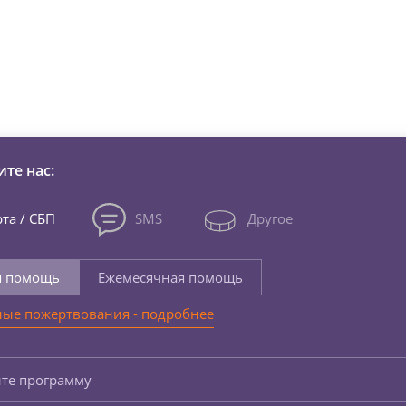
зни детей из детских домов 
те нас:
та / СБП
SMS
Другое
я помощь
Ежемесячная помощь
ые пожертвования - подробнее
те программу