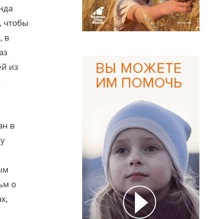
нда
, чтобы
, в
аз
ей из
х
ан в
зу
ым
ьм о
х,