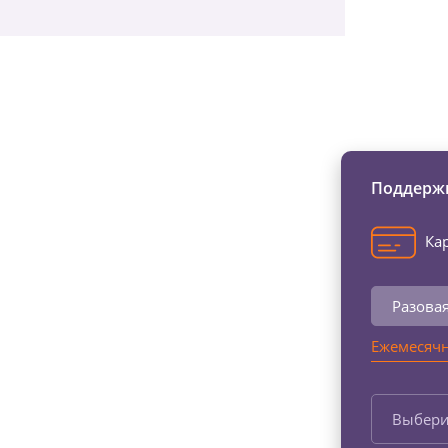
Изменяйте жи
Поддержи
Кар
Разова
Ежемесячн
Выбери