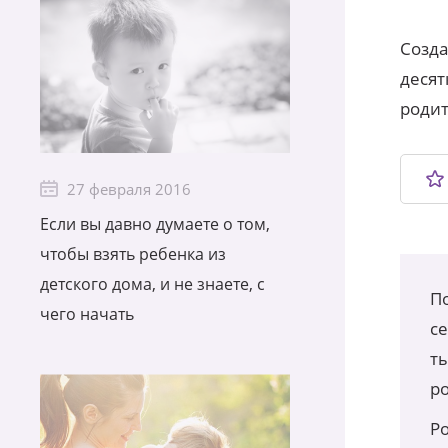
Созда
десят
роди
27 февраля 2016
Если вы давно думаете о том,
чтобы взять ребенка из
детского дома, и не знаете, с
По
чего начать
с
т
р
Р