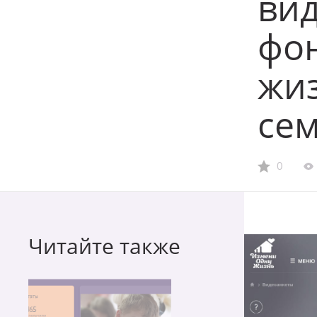
ви
фо
жиз
се
0
Читайте также