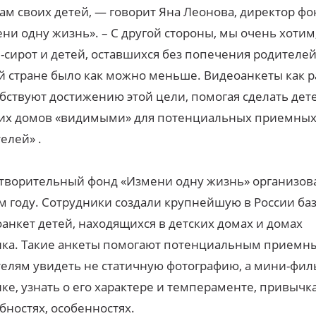
ам своих детей, — говорит Яна Леонова, директор фо
ни одну жизнь». – С другой стороны, мы очень хотим
-сирот и детей, оставшихся без попечения родителей
 стране было как можно меньше. Видеоанкеты как р
бствуют достижению этой цели, помогая сделать дет
ких домов
«
видимыми» для потенциальных приемны
телей
»
.
творительный фонд «Измени одну жизнь» организов
м году. Сотрудники создали крупнейшую в России ба
анкет детей, находящихся в детских домах и домах
нка. Такие анкеты помогают потенциальным приемн
елям увидеть не статичную фотографию, а мини-фил
ке, узнать о его характере и темпераменте, привычка
бностях, особенностях.