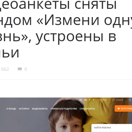
деоанкеты сняты
ндом «Измени одн
нь», устроены в
мьи
662
0