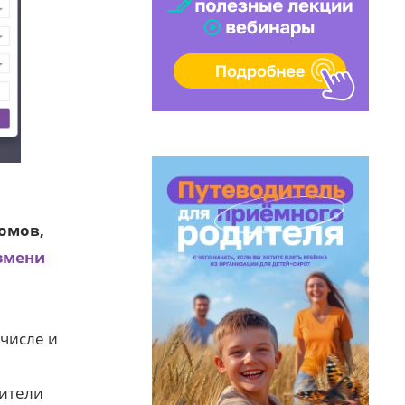
домов,
змени
 числе и
ы
дители