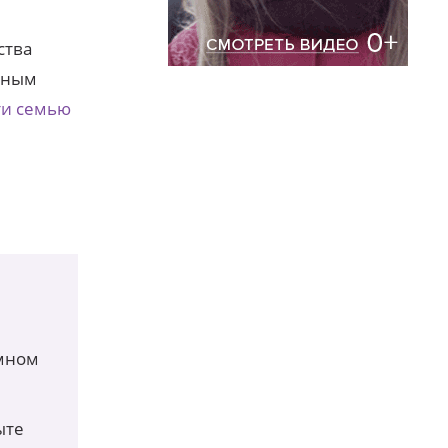
ства
емным
ти семью
мном
ыте