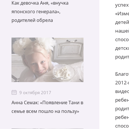
Как девочка Аня, «внучка
успех
японского генерала»,
«Изме
родителей обрела
детей
нашей
спосо
детс
роди
Благо
2012-
видео
9 октября 2017
ребе
Анна Семак: «Появление Тани в
родит
семье всем пошло на пользу»
ребен
спосо